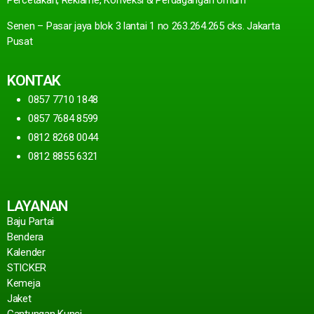
Percetakan, Reklame, Konveksi & Perdagangan Umum
Senen – Pasar jaya blok 3 lantai 1 no 263.264.265 cks. Jakarta
Pusat
KONTAK
0857 7710 1848
0857 7684 8599
0812 8268 0044
0812 8855 6321
LAYANAN
Baju Partai
Bendera
Kalender
STICKER
Kemeja
Jaket