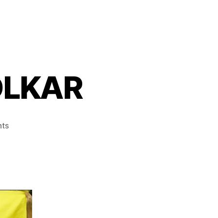
OLKAR
ts