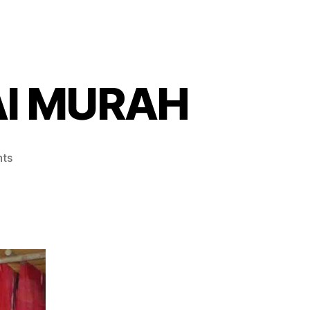
AI MURAH
ts