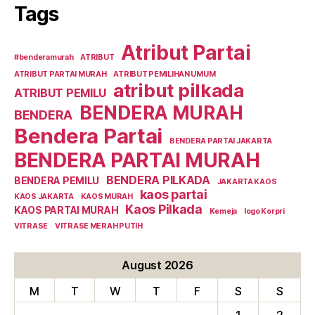
Tags
Atribut Partai
#benderamurah
ATRIBUT
ATRIBUT PARTAI MURAH
ATRIBUT PEMILIHAN UMUM
atribut pilkada
ATRIBUT PEMILU
BENDERA MURAH
BENDERA
Bendera Partai
BENDERA PARTAI JAKARTA
BENDERA PARTAI MURAH
BENDERA PILKADA
BENDERA PEMILU
JAKARTA KAOS
kaos partai
KAOS JAKARTA
KAOS MURAH
Kaos Pilkada
KAOS PARTAI MURAH
Kemeja
logo Korpri
VITRASE
VITRASE MERAH PUTIH
August 2026
M
T
W
T
F
S
S
1
2