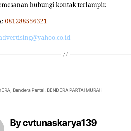
emesanan hubungi kontak terlampir.
A:
081288556321
advertising@yahoo.co.id
DERA
,
Bendera Partai
,
BENDERA PARTAI MURAH
By cvtunaskarya139