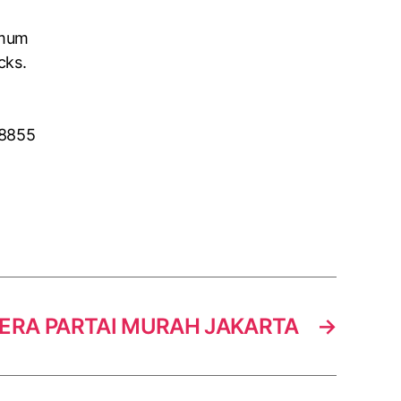
Umum
cks.
 8855
ERA PARTAI MURAH JAKARTA
→