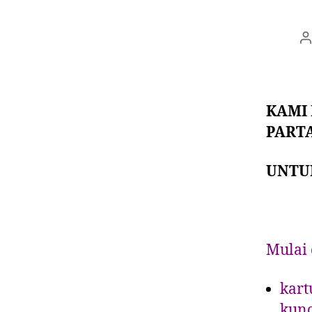
KAMI
PART
UNTUK
Mulai 
kart
kunc