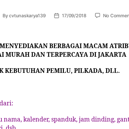
By
cvtunaskarya139
17/09/2018
No Commen
 MENYEDIAKAN BERBAGAI MACAM ATRI
AI MURAH DAN TERPERCAYA DI JAKARTA
 KEBUTUHAN PEMILU, PILKADA, DLL.
dari:
u nama, kalender, spanduk, jam dinding, ga
i, dsb