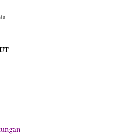
ts
BUT
ntungan