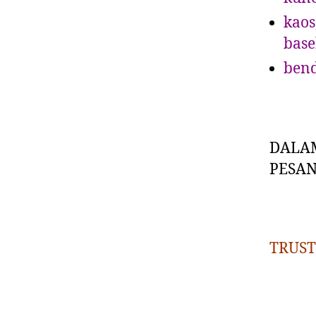
kaos
base
bend
DALAM
PESAN
TRUST