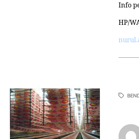
Info p
HP/W
nurul.
BEN